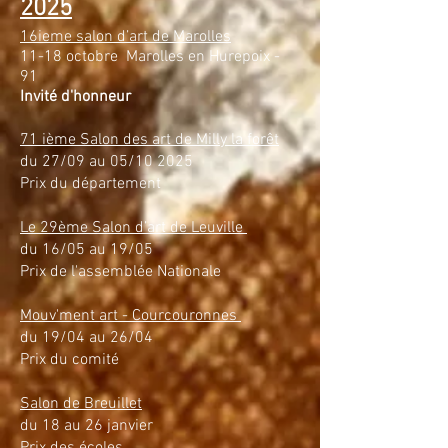
2025
16ieme salon d’art de Marolles
11-18 octobre Marolles en Hurepoix -
91
Invité d'honneur
71 ième Salon des art de Milly la forêt
du 27/09 au 05/10 2025
Prix du département
Le 29ème Salon d’art de Leuville
du 16/05 au 19/05
Prix de l'assemblée Nationale
Mouv'ment art - Courcouronnes
du 19/04 au 26/04
Prix du comité
Salon de Breuillet
​du 18 au 26 janvier
Prix des écoles