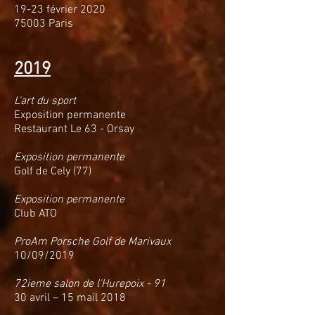
19-23 février 2020
75003 Paris
2019
L'art du sport
Exposition permanente
Restaurant Le 63 - Orsay
Exposition permanente
Golf de Cely (77)
Exposition permanente
Club ATO
ProAm Porsche Golf de Marivaux
10/09/2019
72ieme salon de l'Hurepoix - 91
30 avril – 15 mail 2018