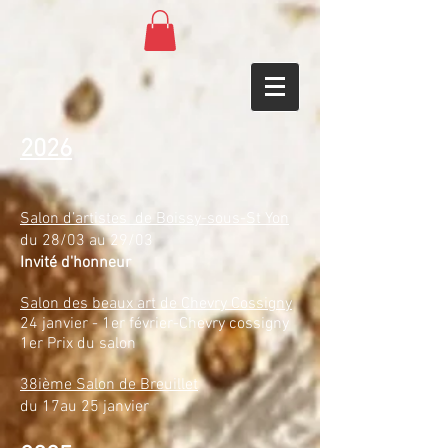
2026
Salon d’artistes de Boissy-sous-St Yon
du 28/03 au 29/03
Invité d'honneur
Salon des beaux art de Chevry Cossigny
24 janvier - 1er février-Chevry cossigny
1er Prix du salon
38ième Salon de Breuillet
​du 17au 25 janvier