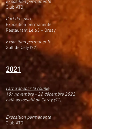
Exposition permanente
Club ATO
L'art du sport
Exposition permanente
Restaurant Le 63 – Orsay
Exposition permanente
Golf de Cely (77)
2021
l'art d'anoblir la rouille
18/ novembre - 22 décembre 2022
café associatif de Cerny (91)
Exposition permanente
Club ATO