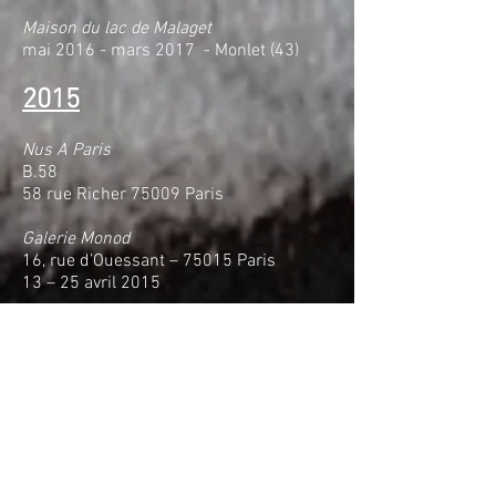
Maison du lac de Malaget
mai 2016 - mars 2017 - Monlet (43)
2015
Nus A Paris
B.58
58 rue Richer 75009 Paris
Galerie Monod
16, rue d’Ouessant – 75015 Paris
13 – 25 avril 2015
Nu au Club
Club ATO Orsay 91
Mai 2015
2014
68ieme salon de l'Hurepoix
26 avril – 11 mai avril 2014