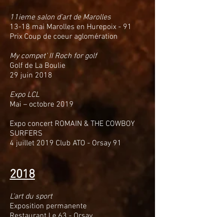
11ieme salon d’art de Marolles
13-18 mai Marolles en Hurepoix - 91
Prix Coup de coeur aglomération
My compet’ II Roch for golf
Golf de La Boulie
29 juin 2018
Expo LCL
Mai – octobre 2019
Expo concert ROMAIN & THE COWBOY
SURFERS
4 juillet 2019
Club ATO - Orsay 91
2018
L'art du sport
Exposition permanente
Restaurant Le 63 - Orsay