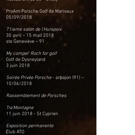
ProAm Porsche Golf de Marivaux
05/09/2018
71ieme salon de l'Hurepoix
30 avril – 15 mail 2018
ste Geneviève – 91
My compet’ Roch for golf
Golf de Dysneyland
3 juin 2018
Soirée Privée Porsche
- arpajon (91) –
10/06/2018
Rassemblement de Porsches
Tra’Montagne
11 juin 2018 - St Cyprien
Exposition permanente
Club ATO