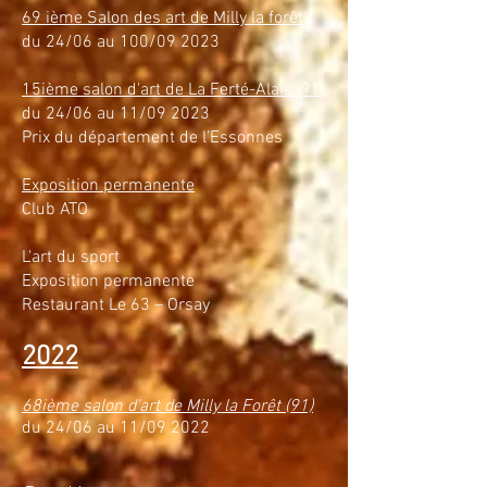
69 ième Salon des art de Milly la forêt
du 24/06 au 100/09 2023
15ième salon d'art de La Ferté-Alais (91)
du 24/06 au 11/09 2023
Prix du département de l’Essonnes
Exposition permanente
Club ATO
L'art du sport
Exposition permanente
Restaurant Le 63 – Orsay
2022
68ième salon d'art de Milly la Forêt (91)
du 24/06 au 11/09 2022