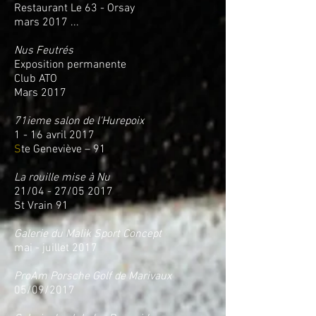
Restaurant Le 63 - Orsay
mars 2017 ...
Nus Feutrés
Exposition permanente
Club ATO
Mars 2017
71ieme salon de l'Hurepoix
1 - 16 avril 2017
S
te Geneviève – 91
La rouille mise à Nu
21/04 - 27/05 2017
St Vrain 91
Galerie du Malik Sport Concept
mai - juillet 2017
ProAm Porsche Golf de Marivaux
05/09/2017