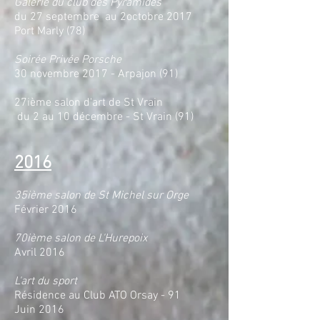
Galerie du club des Pyramides
du 27 septembre au 2octobre 2017
Port Marly (78)
Soirée Privée Porsche
30 novembre 2017 - Arpajon (91)
27ième salon d'art de St Vrain
du 2 au 10 décembre - St Vrain (91)
2016
35ième salon de St Michel sur Orge
Février 2016
70ième salon de L'Hurepoix
Avril 2016
L'art du sport
Résidence au Club ATO Orsay - 91
Juin 2016